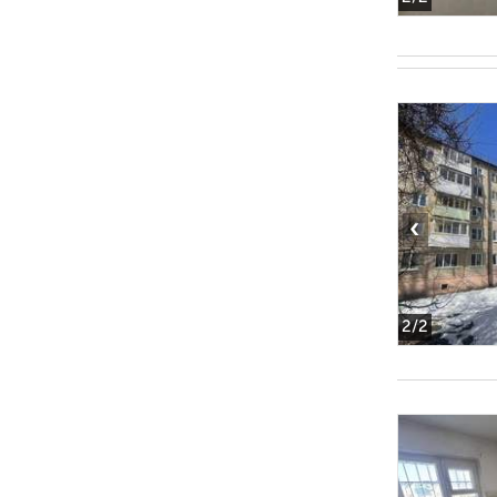
‹
2
/2