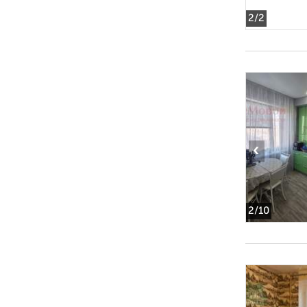
2
/2
‹
2
/10