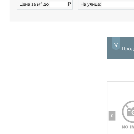
₽
Цена за м² до
На улице:
Прод
‹