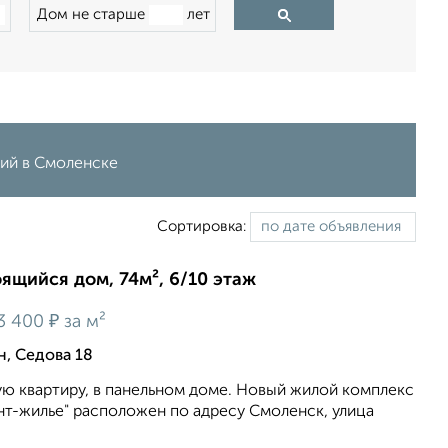
Дом не старше
лет
ний в Смоленске
Сортировка:
оящийся дом, 74м², 6/10 этаж
₽
3 400
за м²
, Седова 18
ю квартиру, в панельном доме. Новый жилой комплекс
нт-жилье" расположен по адресу Смоленск, улица