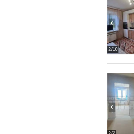
‹
2
/10
‹
2
/2