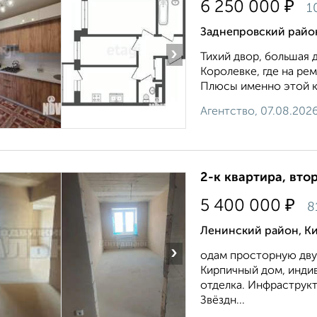
₽
6 250 000
1
Заднепровский район
›
Тихий двор, большая 
Королевке, где на рем
Плюсы именно этой кв
Агентство, 07.08.202
2-к квартира, втор
₽
5 400 000
8
Ленинский район, К
›
одам просторную дву
Кирпичный дом, инди
отделка. Инфраструкт
Звёздн...