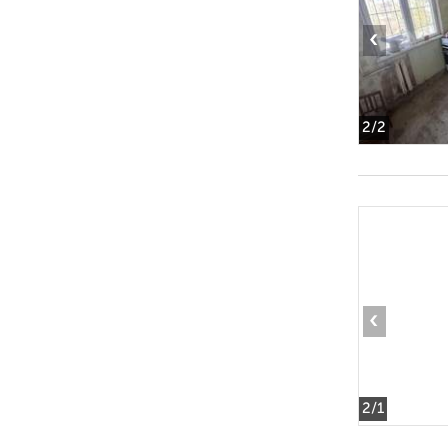
‹
2
/2
‹
2
/1