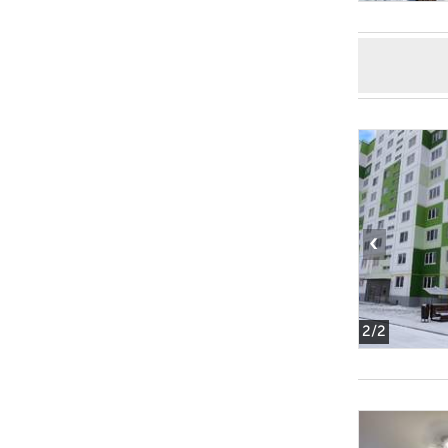
‹
2
/2