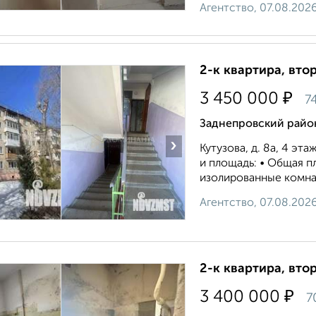
Агентство, 07.08.202
2-к квартира, втор
₽
3 450 000
7
Заднепровский район
›
Кутузова, д. 8а, 4 эт
и площадь: • Общая пл
изолированные комнаты)
Агентство, 07.08.202
2-к квартира, втор
₽
3 400 000
7