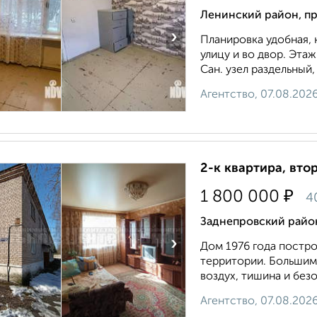
Ленинский район, пр
›
Планировка удобная, 
улицу и во двор. Эта
Сан. узел раздельный,
Агентство, 07.08.202
2-к квартира, втор
₽
1 800 000
4
Заднепровский райо
›
Дом 1976 года постр
территории. Большим
воздух, тишина и безо
Агентство, 07.08.202