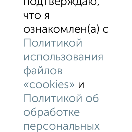
подтверждаю,
Похожие предложения рядом
1‑комнатные квартиры недалеко от проезд Маршала
что я
Конева 32
ознакомлен(а) с
Политикой
использования
файлов
«cookies»
и
Политикой об
обработке
персональных