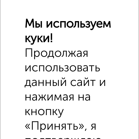
Мы используем
Сравнение средних цен
куки!
1‑комнатные квартиры с похожей площадью ±10%
Продолжая
₽
2 650 000
использовать
₽
3 200 000
данный сайт и
₽
нажимая на
2 430 000
кнопку
Средняя цена район
Это предложение
Средняя цена по городу
«Принять», я