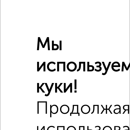
Похожие предложения рядом
1‑комнатные квартиры недалеко от проезд Соловьиная
Роща 13
Мы
используе
куки!
Продолжа