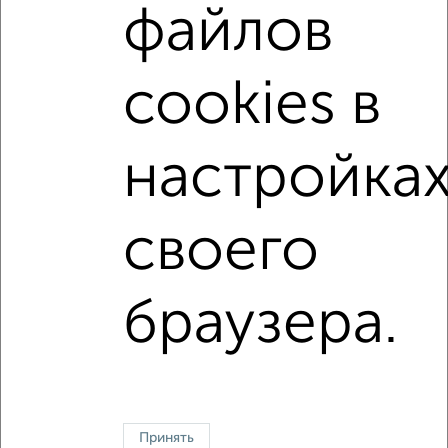
файлов
на улице проезд Соловьиная Роща
на первом этаже
не последний этаж
в малоэтажном доме
cookies в
с балконом
с центральным отоплением
Вторичное жилье
в кирпичном доме
настройка
с раздельным санузлом
Цена до 5 000 000 руб.
площадью до 40 м²
В ипотеку
своего
Однокомнатные
Двухкомнатные
Трехкомнатные
4‑комнатные
браузера.
Квартиры студии
От застройщика
Без посредников
Вторичное жилье
В новостройке
В строящемся доме
В новом доме
Контакты
Политика конфиденциальности
Пользовательское соглашение
Смоленск, улица Тухачевского 8
Принять
© 2015–2026
Сайт-доска объявлений недвижимости
О проекте