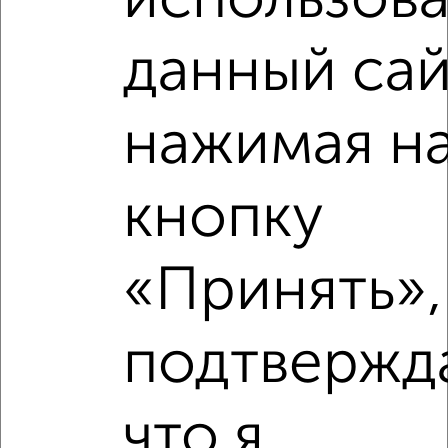
использова
Рядом, с меньшей ценой
данный сай
Недалеко от проезд Соловьиная Роща 13 с ценой ниже
нажимая н
кнопку
‹
›
«Принять»,
2
/2
1-к квартира, вторичка, 37м², 6/10 этаж
₽
₽
3 900 000
106 300
за м²
подтвержд
Промышленный район, мкр. Киселёвка, Рыленкова 38
Собственник, 07.08.2026
что я