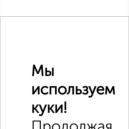
Мы
используем
Рядом, с меньшей ценой
Недалеко от Николаева 22Б с ценой ниже
куки!
Продолжая