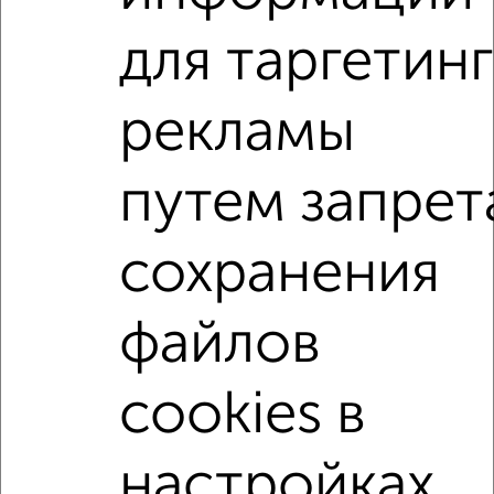
для таргетинг
2
/2
1-к квартира, вторичка, 52м², 4/10 этаж
рекламы
₽
₽
6 500 000
126 300
за м²
Ленинский район, Оршанская 13
Агентство, 02.08.2026
путем запрет
1-к квартиры
сохранения
Поиск по схожим параметрам:
Ленинский район
на улице Николаева
файлов
не первый этаж
не последний этаж
с балконом
cookies в
с центральным отоплением
в строящихся домах
в новостройках
в монолитном доме
настройках
с раздельным санузлом
площадью до 50 м²