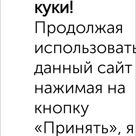
куки!
₽
6 110 000
Продолжая
Средняя цена район
Это предложение
Средняя цена по городу
использоват
Похожие предложения рядом
данный сайт
2‑комнатные квартиры недалеко от Валентины
Гризодубовой 1
нажимая на
кнопку
«Принять», я