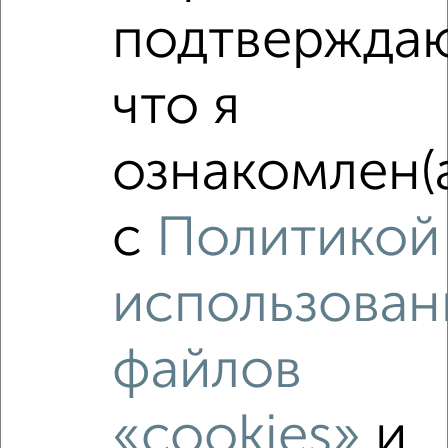
подтвержда
что я
ознакомлен(
Рядом, с меньшей ценой
с
Политикой
Недалеко от Валентины Гризодубовой 1 с ценой ниже
использован
файлов
‹
›
«cookies»
и
2
/2