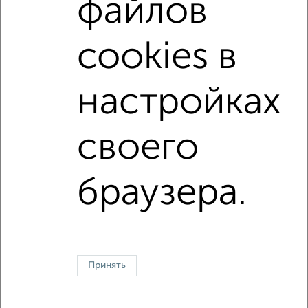
файлов
не последний этаж
с балконом
с центральным отоплением
Вторичное жилье
cookies в
в кирпичном доме
с раздельным санузлом
Цена до 4 000 000 руб.
площадью до 60 м²
настройках
В ипотеку
В экологически чистом районе
своего
Однокомнатные
Двухкомнатные
Трехкомнатные
4‑комнатные
Квартиры студии
От застройщика
Без посредников
Вторичное жилье
браузера.
В новостройке
В строящемся доме
В новом доме
Контакты
Политика конфиденциальности
Пользовательское соглашение
Смоленск, улица Тухачевского 8
© 2015–2026
Сайт-доска объявлений недвижимости
О проекте
Принять
Реклама на портале
Новости
Статьи
Блог
Риэлторы
Агентства
Застройщики
Ипотечный калькулятор
Консультации по недвижимости
Разместить объявление