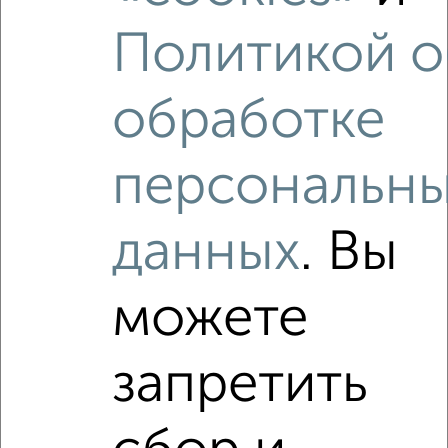
2-к квартира, вторичка, 47м², 5/5 этаж
Политикой о
₽
₽
3 300 000
70 300
за м²
Заднепровский район, Средне-Лермонтовская 20/4
Агентство, 06.08.2026
обработке
персональн
‹
›
данных
. Вы
2
/2
можете
2-к квартира, вторичка, 45м², 1/9 этаж
₽
₽
2 700 000
59 800
за м²
запретить
Заднепровский район, Маршала Ерёменко 66
Агентство, 05.08.2026