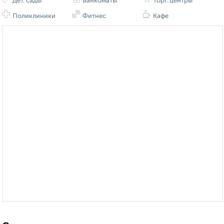
Дет. сады
Банкоматы
Торг. центры
Поликлиники
Фитнес
Кафе