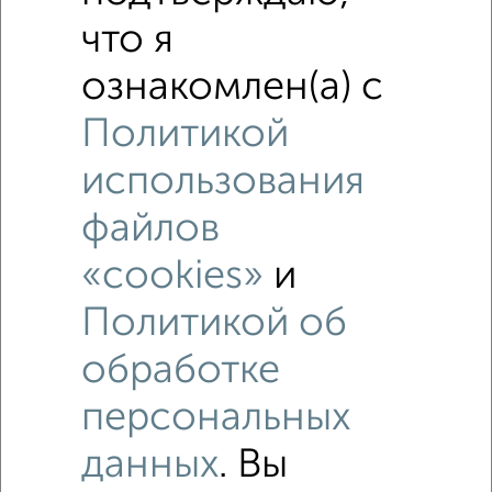
что я
ознакомлен(а) с
Политикой
использования
файлов
«cookies»
и
Политикой об
обработке
Рядом, с меньшей ценой
персональных
Недалеко от Социалистическая 41 с ценой ниже
данных
. Вы