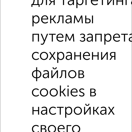
для таргетинг
3-к квартиры
рекламы
Поиск по схожим параметрам:
Заднепровский район
на улице Островского
путем запрет
на первом этаже
не последний этаж
сохранения
в малоэтажном доме
с балконом
с центральным отоплением
Вторичное жилье
файлов
в кирпичном доме
с раздельным санузлом
Цена до 4 000 000 руб.
площадью до 70 м²
cookies в
С кухней-гостиной
В большом дворе
настройках
В экологически чистом районе
своего
Однокомнатные
Двухкомнатные
Трехкомнатные
4‑комнатные