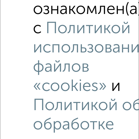
ознакомлен(а
с
Политикой
использован
файлов
Рядом, с меньшей ценой
Недалеко от Островского 5 с ценой ниже
«cookies»
и
Политикой о
обработке
‹
›