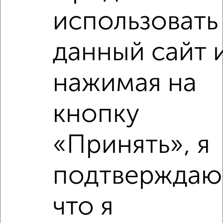
₽
3 750 000
использовать
₽
4 910 000
данный сайт 
Средняя цена район
Это предложение
нажимая на
Средняя цена по городу
кнопку
Похожие предложения рядом
3‑комнатные квартиры недалеко от Островского 5
«Принять», я
подтверждаю
что я