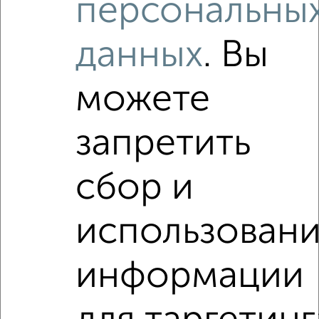
персональны
2
/2
3-к квартира, вторичка, 53м², 5/5 этаж
данных
. Вы
₽
₽
3 400 000
64 200
за м²
Заднепровский район, Фрунзе 9
Агентство, 07.08.2026
можете
запретить
сбор и
‹
›
использован
2
/2
3-к квартира, вторичка, 62м², 4/4 этаж
информации
₽
₽
3 490 000
56 300
за м²
Заднепровский район, Кутузова 3
Агентство, 07.08.2026